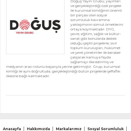
Doğuş Yayın Grubu, yayınları
ve gerçekleştirdiği özel projeler
ile kurumsal kimliğinin önemli
bir parçası olan sosyal
sorumluluk kavramına
yaklaşımının somut örneklerini
ortaya koymaktadır. DYG,
çevre, eğitim, sağlık ve kültür-
sanat gibi konularda destek
olduğu çeşitli projelerle; sivil
toplum kuruluşları, hükümet
ve yerel yönetimler ile beraber
çalışarak kamuya fayda
sağlamayı ilke edinmiş ve
medyanın aracı rolünü başarıyla yerine getirmiştir. Grup, kurumsal
kimliği ile aynı doğrultuda, gerçekleştirdiği bütün projelerde şeffaflık
ilkesine bağlı kalmaktadır.
Anasayfa
Hakkımızda
Markalarımız
Sosyal Sorumluluk